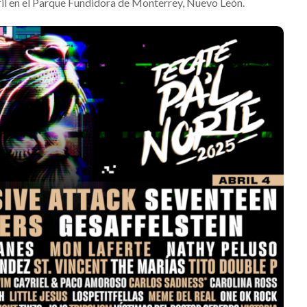
abril en el Parque Fundidora de Monterrey, Nuevo León.
house estrena
como su nueva
lbum
embajadora para
Latinoamérica
ez
Julio 13, 2026
Edwin Jimenez
Julio 13, 2026