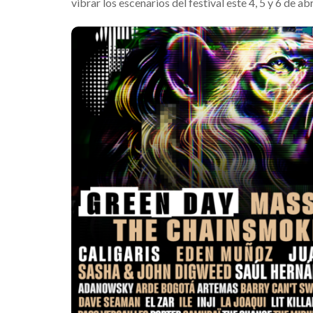
vibrar los escenarios del festival este 4, 5 y 6 de 
Suki Water
su nuevo á
“Loveland”
Edwin Jimen