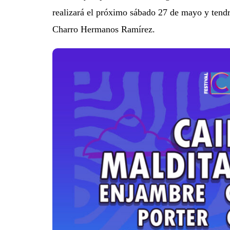
realizará el próximo sábado 27 de mayo y tendr
Charro Hermanos Ramírez.
Destino Dos Equ
gran celebraci
que transforma
noches de Boca 