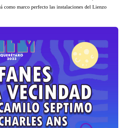
á como marco perfecto las instalaciones del Lienzo
is 2026: La
ón sonora
rá las
JACK WHITE lanza su
del Río y
séptimo álbum de estudio