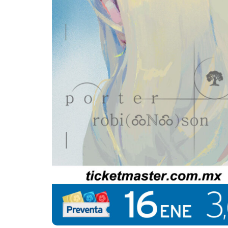
su 
“Lo
E