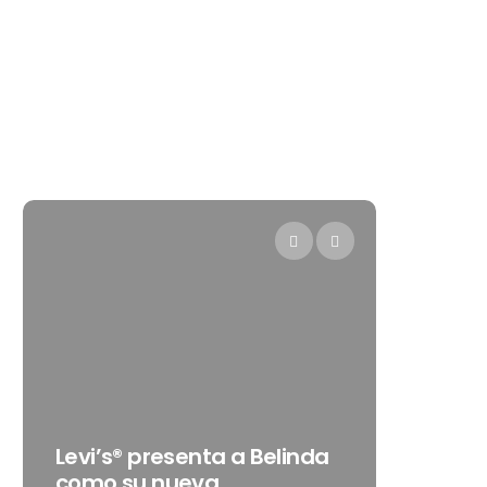
Destino Dos Equis 2026: La
a Belinda
gran celebración sonora
que transformará las