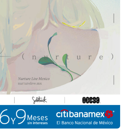
nuevo álbum
embajadora par
veland”
Latinoamérica
dwin Jimenez
Julio 13, 2026
Edwin Jimenez
Ju