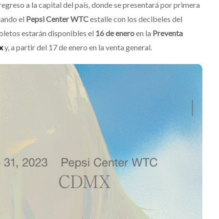
 regreso a la capital del país, donde se presentará por primera
uando el
Pepsi Center WTC
estalle con los decibeles del
letos estarán disponibles el
16 de enero
en la
Preventa
x
y, a partir del 17 de enero en la venta general.
Levi’s® presenta 
i Waterhouse estrena
como su nueva