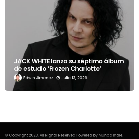
Levi’s® presenta a Belinda 
ptimo álbum
nueva embajadora para
tte’
Latinoamérica
Edwin Jimenez
Julio 13, 2026
© Copyright 2023. All Rights Reserved Powered by Mundo Indie.