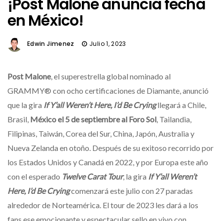
¡Post Malone anuncia fecha
en México!
Edwin Jimenez
Julio 1, 2023
Post Malone
, el superestrella global nominado al
GRAMMY® con ocho certificaciones de Diamante, anunció
que la gira
If Y’all Weren’t Here, I’d Be Crying
llegará a Chile,
Brasil,
México el 5 de septiembre al Foro Sol
, Tailandia,
Filipinas, Taiwán, Corea del Sur, China, Japón, Australia y
Nueva Zelanda en otoño. Después de su exitoso recorrido por
los Estados Unidos y Canadá en 2022, y por Europa este año
con el esperado
Twelve Carat Tour
, la gira
If Y’all Weren’t
Here, I’d Be Crying
comenzará este julio con 27 paradas
alrededor de Norteamérica. El tour de 2023 les dará a los
fans ese emocionante y espectacular sello en vivo con