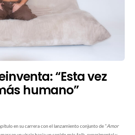
einventa: “Esta vez
 más humano”
pítulo en su carrera con el lanzamiento conjunto de “
Amor
 marcan un viraje hacia un sonido más folk, experimental y