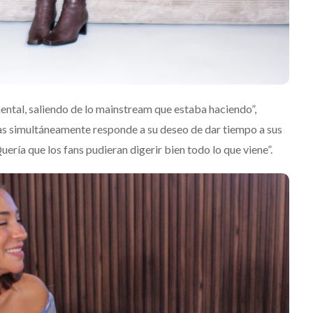
rá las
JACK WHITE lanza su
 del Río y
séptimo álbum de estudio
‘Frozen Charlotte’
Julio 13, 2026
Edwin Jimenez
Julio 13, 2026
ental, saliendo de lo mainstream que estaba haciendo”,
emas simultáneamente responde a su deseo de dar tiempo a sus
ería que los fans pudieran digerir bien todo lo que viene”.