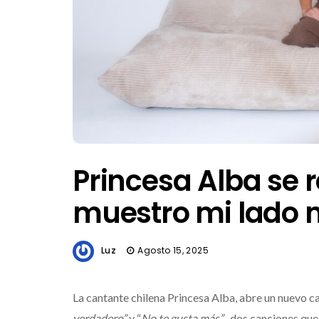
Princesa Alba se r
muestro mi lado
Luz
Agosto 15, 2025
La cantante chilena Princesa Alba, abre un nuevo ca
verdadero”
y “
No te gusta más”
, dos canciones que