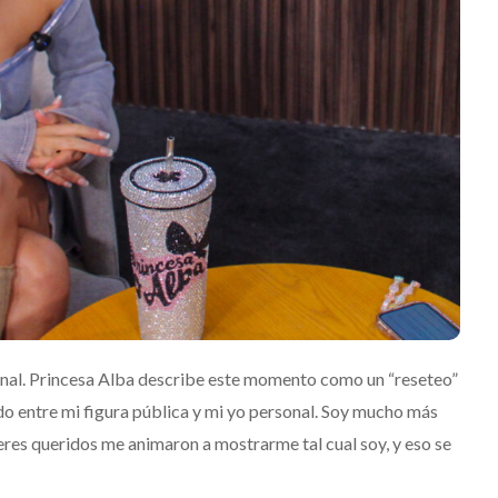
onal. Princesa Alba describe este momento como un “reseteo”
o entre mi figura pública y mi yo personal. Soy mucho más
eres queridos me animaron a mostrarme tal cual soy, y eso se