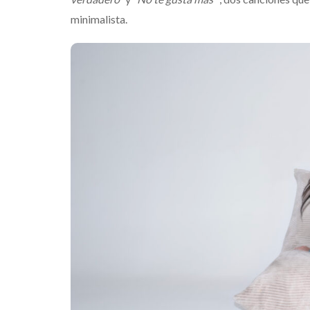
minimalista.
Destino Dos Equ
gran celebraci