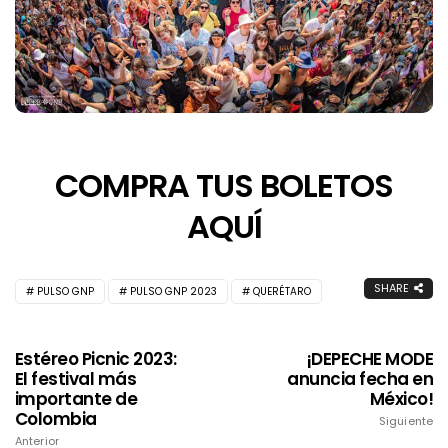
COMPRA TUS BOLETOS
AQUÍ
SHARE
PULSO GNP
PULSO GNP 2023
QUERÉTARO
Estéreo Picnic 2023:
¡DEPECHE MODE
El festival más
anuncia fecha en
importante de
México!
Colombia
Siguiente
Anterior