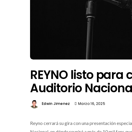
REYNO listo para 
Auditorio Naciona
Edwin Jimenez
Marzo 16, 2025
Reyno cerrará su gira con una presentación especial
Nacional, en dónde reunirá a más de 10 mil fans que