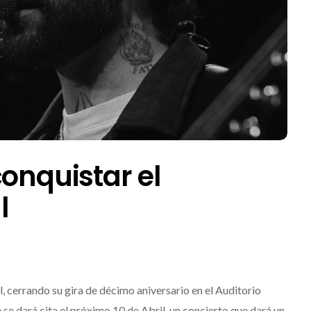
conquistar el
l
, cerrando su gira de décimo aniversario en el Auditorio
 se dará cita el próximo 10 de Abril, un concierto que dará un