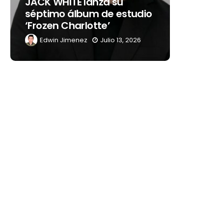
JACK WHITE lanza su
como s
séptimo álbum de estudio
embaja
‘Frozen Charlotte’
Latino
Edwin Jimenez
Julio 13, 2026
Edwin