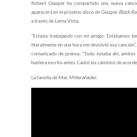
Robert Glasper ha compartido una nueva canció
aparecerá en el próximo disco de Glasper
Black Ra
a través de Loma Vista.
“Estaba trabajando con mi amigo. Estábamos term
literalmente en una hora me devolvió esa canción”,
comunicado de prensa. “Todo estaba ahí, ambos v
hubiera escrito antes. Cantó los cambios de acordes
La familia de Mac Millerañadió:
“Nos sentimos honrados 
hermosa canción que Mal
Cualquiera que haya se
Malcolm ya es conscient