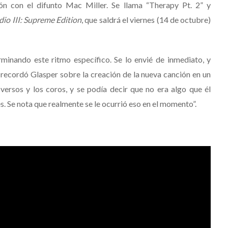
n con el difunto Mac Miller. Se llama “Therapy Pt. 2” y
dio III: Supreme Edition
, que saldrá el viernes (14 de octubre)
inando este ritmo específico. Se lo envié de inmediato, y
 recordó Glasper sobre la creación de la nueva canción en un
ersos y los coros, y se podía decir que no era algo que él
. Se nota que realmente se le ocurrió eso en el momento”.
de compartir con el mundo esta
colm creó con Robert Glasper.
Destino Dos Equis 2026: La
guido de cerca la carrera de
gran celebración sonora
e del respeto que tenía por el