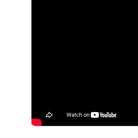
trabajo de Robert. La canc
que los dos compartieron
dones musicales de Malco