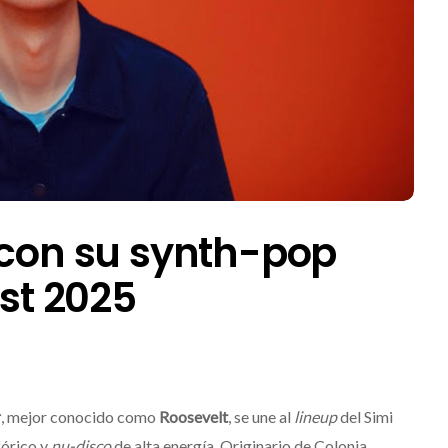
 con su synth-pop
est 2025
r
, mejor conocido como
Roosevelt
, se une al
lineup
del Simi
órico y
nu-disco
de alta energía. Originario de Colonia,