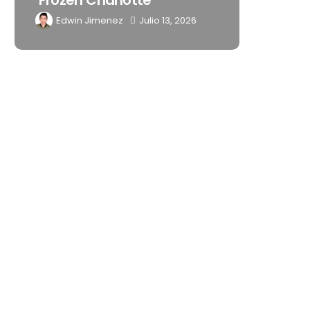
‘Frozen Charlotte’
Latinoaméri
Edwin Jimenez
Julio 13, 2026
Edwin Jimenez