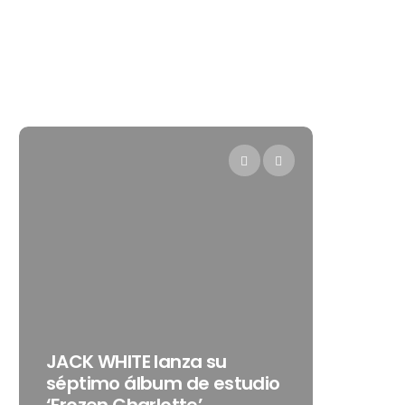
Levi’s® prese
JACK WHITE lanza su
como su nue
séptimo álbum de estudio
embajadora 