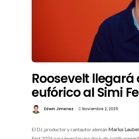
Roosevelt llegará
eufórico al Simi F
Edwin Jimenez
Noviembre 2, 2025
El DJ, productor y cantautor alemán
Marius Laube
Fest 2025 para inyectar una dosis de
synth-pop
euf