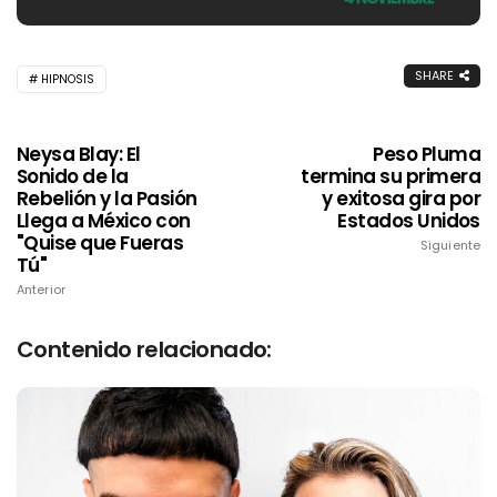
SHARE
HIPNOSIS
Neysa Blay: El
Peso Pluma
Sonido de la
termina su primera
Rebelión y la Pasión
y exitosa gira por
Llega a México con
Estados Unidos
"Quise que Fueras
Siguiente
Tú"
Anterior
Contenido relacionado: