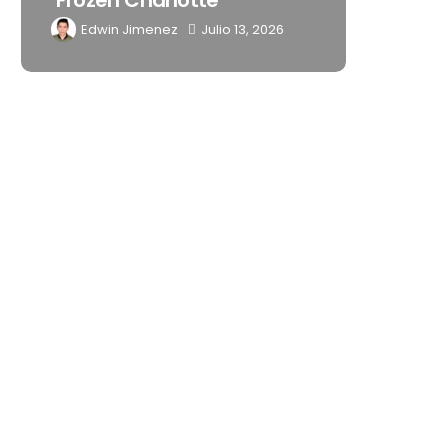
‘Frozen Charlotte’
Latinoaméri
Edwin Jimenez
Julio 13, 2026
Edwin Jimenez