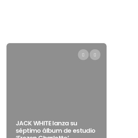
Levi’s® prese
JACK WHITE lanza su
como su nue
séptimo álbum de estudio
embajadora 