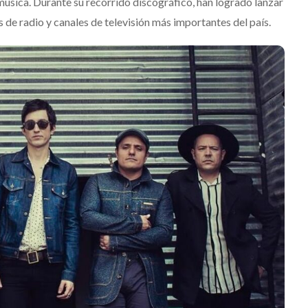
música. Durante su recorrido discográfico, han logrado lanzar
s de radio y canales de televisión más importantes del país.
Destino Dos Equis 2026: La
gran celebración sonora
que transformará las
noches de Boca del Río y