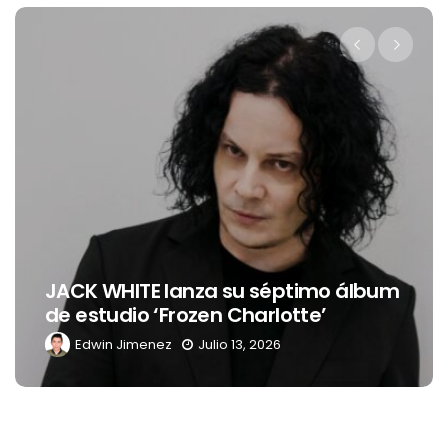
Levi’s® presenta a Belinda como 
 álbum
nueva embajadora para
Latinoamérica
Edwin Jimenez
Julio 13, 2026