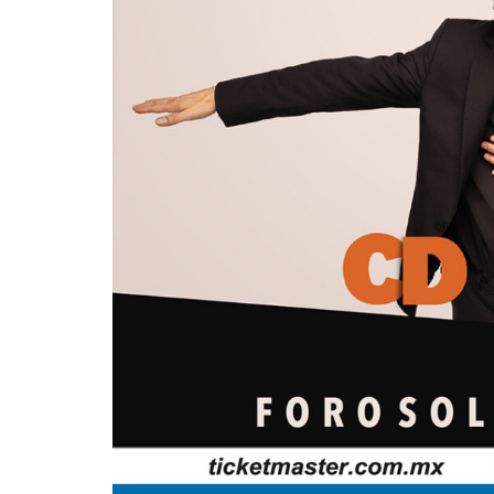
Mér
E