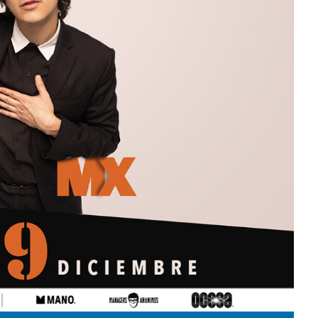
ida
‘Frozen Charlotte
dwin Jimenez
Julio 13, 2026
Edwin Jimenez
Ju