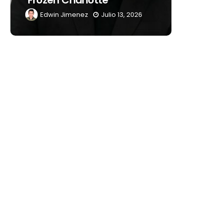
’
Latinoamérica
lio 13, 2026
Edwin Jimenez
Julio 13, 2026