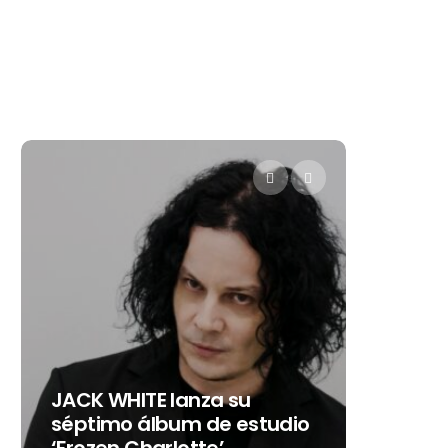
Levi’s® presenta a Belinda
a su
como su nueva
e estudio
embajadora para