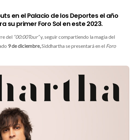
ts en el Palacio de los Deportes el año
 su primer Foro Sol en este 2023.
rre del
“00:00Tour”
y, seguir compartiendo la magia del
bado
9 de diciembre,
Siddhartha se presentará en el
Foro
ino Dos Equis 2026: La
 celebración sonora
transformará las
JACK WHITE lanz
es de Boca del Río y
séptimo álbum d