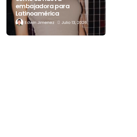
embajadora para
noches 
Latinoamérica
Mérida
Edwin Jimenez
Julio 13, 2026
Edwin