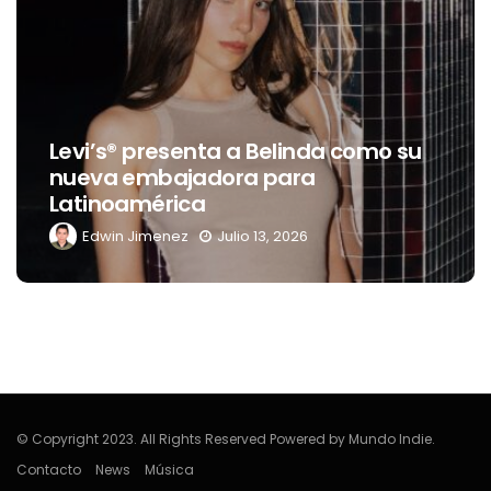
Destino Dos Equis 2026: La gran
omo su
celebración sonora que
transformará las noches de Bo
del Río y Mérida
Edwin Jimenez
Julio 13, 2026
© Copyright 2023. All Rights Reserved Powered by Mundo Indie.
Contacto
News
Música