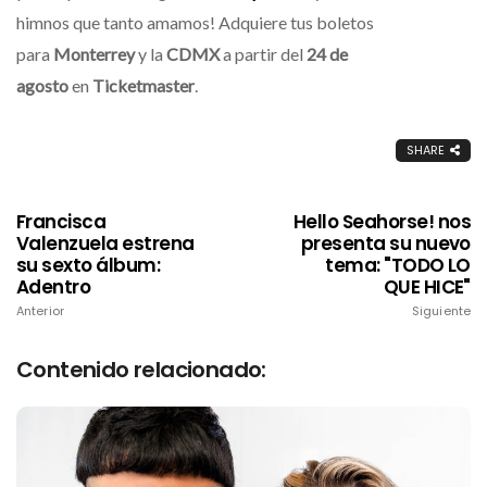
himnos que tanto amamos! Adquiere tus boletos
para
Monterrey
y la
CDMX
a partir del
24 de
agosto
en
Ticketmaster
.
SHARE
Francisca
Hello Seahorse! nos
Valenzuela estrena
presenta su nuevo
su sexto álbum:
tema: "TODO LO
Adentro
QUE HICE"
Anterior
Siguiente
Contenido relacionado: