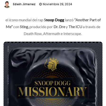
Edwin Jimenez
Noviembre 29, 2024
el ícono mundial del rap
S
noop Dogg
lanzó
“Another Part of
Me”
con
Sting,
producido por
Dr. Dre
y
The ICU
a través de
Death Row, Aftermath e Interscope.