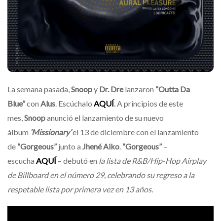
La semana pasada,
Snoop
y
Dr. Dre
lanzaron
“Outta Da
Blue”
con
Alus
. Escúchalo
AQUÍ
. A principios de este
mes,
Snoop
anunció el lanzamiento de su nuevo
álbum
‘Missionary’
el 13 de diciembre con el lanzamiento
de
“Gorgeous”
junto a
Jhené Aiko
.
“Gorgeous”
–
escucha
AQUÍ
– debutó en
la lista de R&B/Hip-Hop Airplay
de Billboard en el número 29, celebrando su regreso a la
respetable lista por primera vez en 13 años.