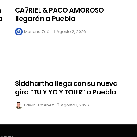
n
CA7RIEL & PACO AMOROSO
a
llegarán a Puebla
Mariana Zoé
Agosto 2, 2026
Siddhartha llega con su nueva
gira “TU Y YO Y TOUR” a Puebla
Edwin Jimenez
Agosto 1, 2026