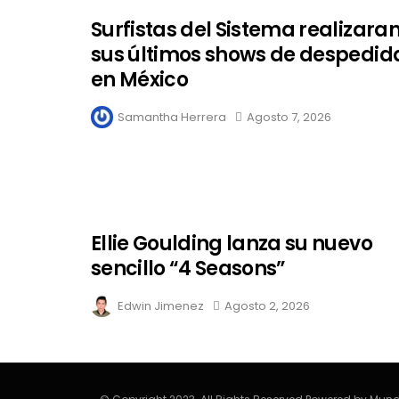
Surfistas del Sistema realizara
sus últimos shows de despedid
en México
Samantha Herrera
Agosto 7, 2026
Ellie Goulding lanza su nuevo
sencillo “4 Seasons”
Edwin Jimenez
Agosto 2, 2026