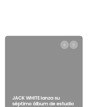
Levi’s®
JACK WHITE lanza su
como s
séptimo álbum de estudio
embaja