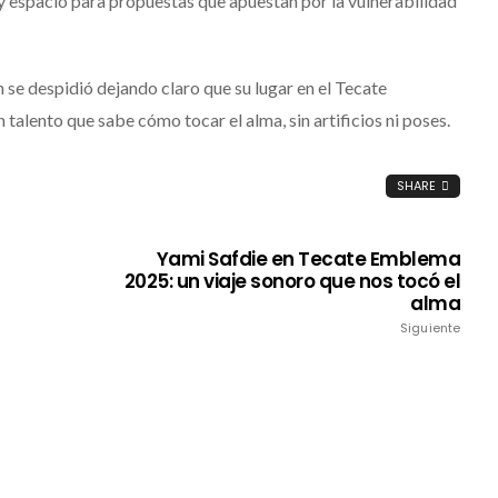
ay espacio para propuestas que apuestan por la vulnerabilidad
Mérida
Edwin Jimenez
Julio 13, 2026
 se despidió dejando claro que su lugar en el Tecate
talento que sabe cómo tocar el alma, sin artificios ni poses.
SHARE
Yami Safdie en Tecate Emblema
2025: un viaje sonoro que nos tocó el
alma
Siguiente