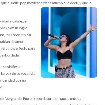
 que el indie-pop mexicano tiene mucho que decir, y que lo
eridad y calidez en
rdes, Sofish logró
mo, más honesto. Su
hablan de amor,
l refugio perfecto para
 desbordada.
e se sintieron
 La voz de su vocalista,
sinceridad que no
Destino Dos Equis 2026: La
d.
gran celebración sonora
que transformará las
dejó fue grande. Fue un recordatorio de que la música
noches de Boca del Río y