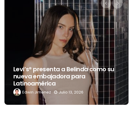
Destino D
® presenta a Belinda como su
celebrac
 embajadora para
transfor
oamérica
del Río y
n Jimenez
Julio 13, 2026
Edwin Ji