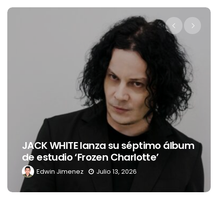
JACK WHITE lanza su séptimo álbum
de estudio ‘Frozen Charlotte’
Edwin Jimenez
Julio 13, 2026