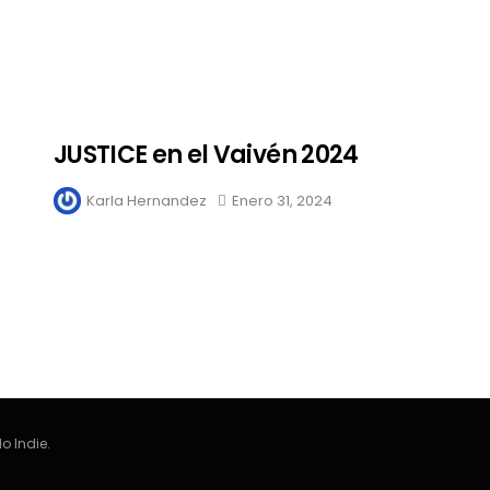
Destino Dos Equis 2026: La
gran celebración sonora
que transformará las
noches de Boca del Río y
Mérida
JUSTICE en el Vaivén 2024
Edwin Jimenez
Julio 13, 2026
Karla Hernandez
Enero 31, 2024
o Indie.