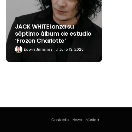
Levi’s®
JACK WHITE lanza su
como s
séptimo álbum de estudio
embaja
‘Frozen Charlotte’
Latino
Edwin Jimenez
Julio 13, 2026
Edwin
Contacto
News
Música