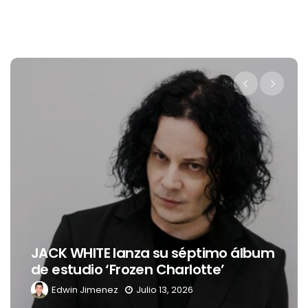
JACK WHITE lanza su séptimo álbum
de estudio ‘Frozen Charlotte’
Edwin Jimenez
Julio 13, 2026