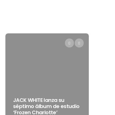
Levi’s®
JACK WHITE lanza su
como s
séptimo álbum de estudio
embaja
‘Frozen Charlotte’
Latino