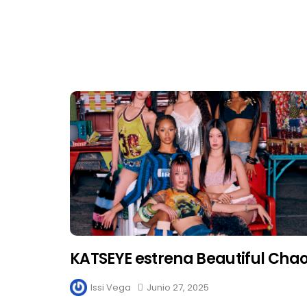
KATSEYE estrena Beautiful Cha
Issi Vega
Junio 27, 2025