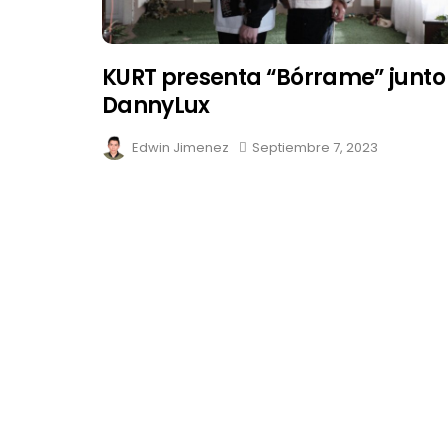
KURT presenta “Bórrame” junto
DannyLux
Edwin Jimenez
Septiembre 7, 2023