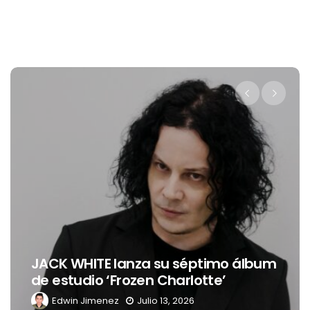
JACK WHITE lanza su séptimo álbum
de estudio ‘Frozen Charlotte’
Edwin Jimenez
Julio 13, 2026