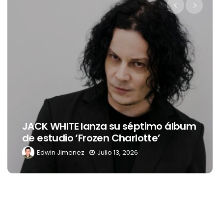
Levi’s® presenta a Belinda como su
um
nueva embajadora para
Latinoamérica
Edwin Jimenez
Julio 13, 2026