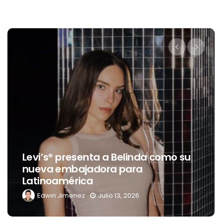
De
Levi’s® presenta a Belinda como su
c
nueva embajadora para
t
Latinoamérica
de
Edwin Jimenez
Julio 13, 2026