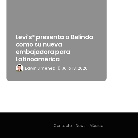
Destino
Levi’s® presenta a Belinda
gran c
como su nueva
que tr
embajadora para
noches 
Latinoamérica
Mérida
Edwin Jimenez
Julio 13, 2026
Edwin
Contacto
News
Música