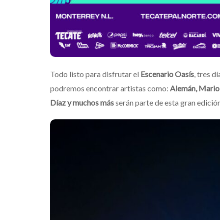
Todo listo para disfrutar el
Escenario Oasís
, tres 
podremos encontrar artistas como:
Alemán, Mario 
Díaz y muchos más
serán parte de esta gran edición