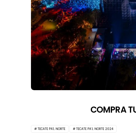
COMPRA TU
TECATE PA'L NORTE
TECATE PA’L NORTE 2024