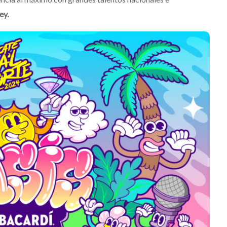
ey.
is 2026: La
ón sonora
rá las
JACK WHITE lanza su