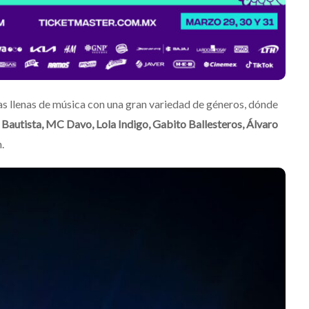
días llenas de música con una gran variedad de géneros, dónde
Bautista, MC Davo, Lola Indigo, Gabito Ballesteros, Álvaro
.