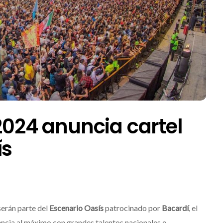
 2024 anuncia cartel
ís
serán parte del
Escenario Oasís
patrocinado por
Bacardí
, el
ncia al máximo con grandes talentos nacionales e