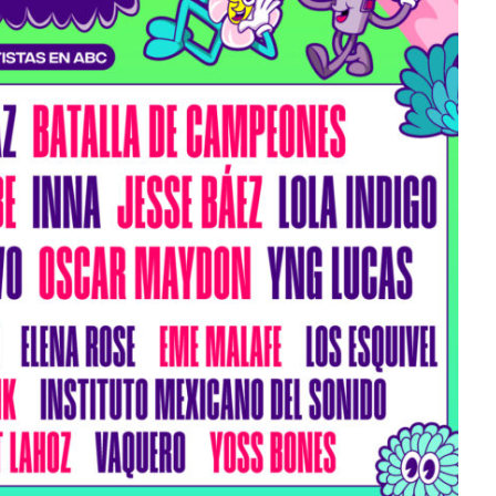
del Río y
séptimo álbum de estudio
‘Frozen Charlotte’
Julio 13, 2026
Edwin Jimenez
Julio 13, 2026