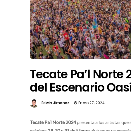
Tecate Pa’l Norte
del Escenario Oas
Edwin Jimenez
Enero 27, 2024
Tecate Pa’l Norte 2024
presenta a los artistas que 
próximo
29, 30 y 31 de Marzo
viviremos un experie