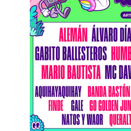
noches de Boca 
Mérida
Edwin Jimenez