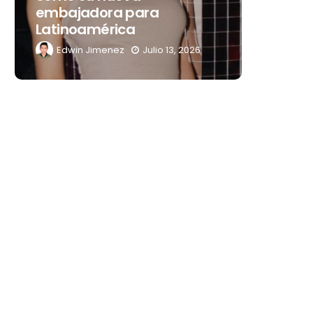
embajadora para
noches 
Latinoamérica
Mérida
Edwin Jimenez
Julio 13, 2026
Edwin