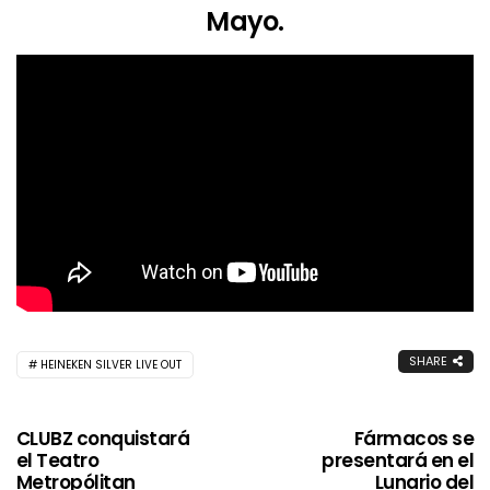
Mayo.
SHARE
HEINEKEN SILVER LIVE OUT
CLUBZ conquistará
Fármacos se
el Teatro
presentará en el
Metropólitan
Lunario del