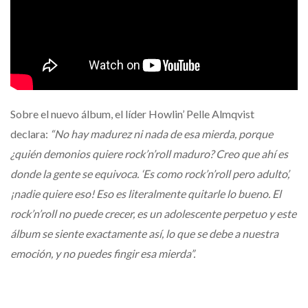
Sobre el nuevo álbum, el líder Howlin’ Pelle Almqvist
declara:
“No hay madurez ni nada de esa mierda, porque
¿quién demonios quiere rock’n’roll maduro? Creo que ahí es
donde la gente se equivoca. ‘Es como rock’n’roll pero adulto’,
¡nadie quiere eso! Eso es literalmente quitarle lo bueno. El
rock’n’roll no puede crecer, es un adolescente perpetuo y este
álbum se siente exactamente así, lo que se debe a nuestra
emoción, y no puedes fingir esa mierda”.