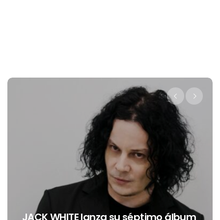
Levi’s® presenta a Belinda como su
um
nueva embajadora para