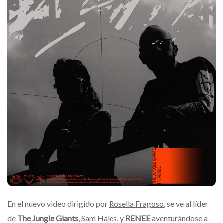
En el nuevo video dirigido por
Rosella Fragoso
, se ve al líder
de
The Jungle Giants
,
Sam Hales
, y
RENEE
aventurándose a