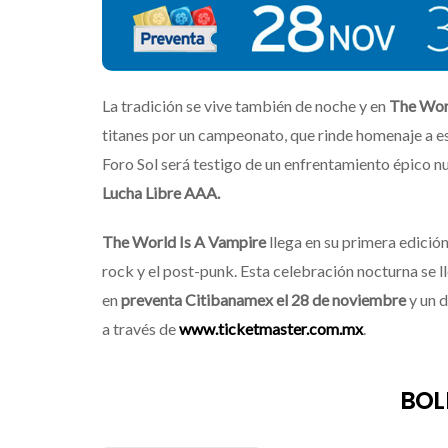
La tradición se vive también de noche y en
The Wor
titanes por un campeonato, que rinde homenaje a es
Foro Sol será testigo de un enfrentamiento épico nu
Lucha Libre AAA.
The World Is A Vampire
llega en su primera edición 
rock y el post-punk. Esta celebración nocturna se l
en
preventa Citibanamex el 28 de noviembre
y un d
a través de
www.ticketmaster.com.mx
.
BOL