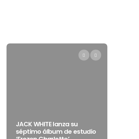
Levi’s®
JACK WHITE lanza su
como s
séptimo álbum de estudio
embaja