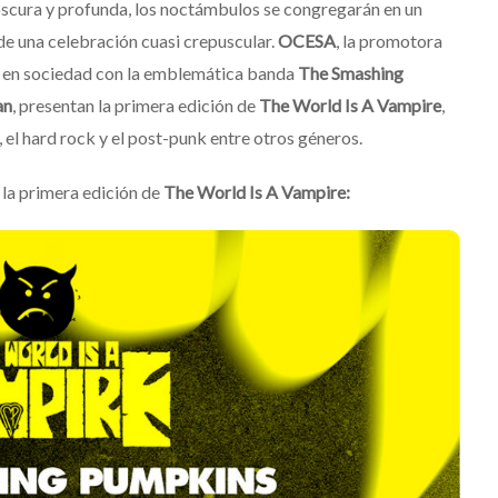
scura y profunda, los noctámbulos se congregarán en un
 de una celebración cuasi crepuscular.
OCESA
, la promotora
, en sociedad con la emblemática banda
The Smashing
an
, presentan la primera edición de
The World Is A Vampire
,
, el hard rock y el post-punk entre otros géneros.
la primera edición de
The World Is A Vampire:
Destino Dos Equis 2026: La
gran celebración sonora
que transformará las
noches de Boca del Río y