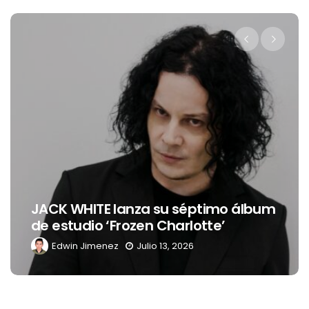
Levi’s® presenta a Belinda como su
nueva embajadora para
Latinoamérica
Edwin Jimenez
Julio 13, 2026