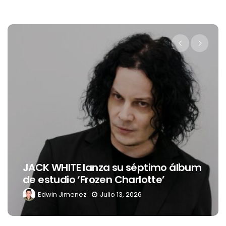
Levi’s® presenta a Belinda como 
 álbum
nueva embajadora para
Latinoamérica
Edwin Jimenez
Julio 13, 2026