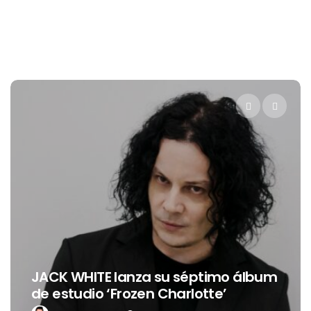
Levi’s® presenta a Belinda co
imo álbum
nueva embajadora para
e’
Latinoamérica