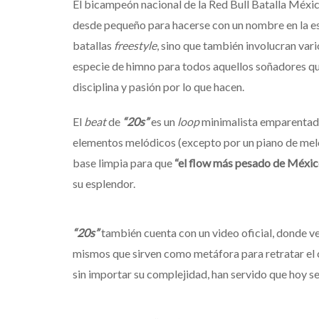
El bicampeón nacional de la Red Bull Batalla México
desde pequeño para hacerse con un nombre en la esc
batallas
freestyle
, sino que también involucran vari
especie de himno para todos aquellos soñadores qu
disciplina y pasión por lo que hacen.
El
beat
de
“20s”
es un
loop
minimalista emparentad
elementos melódicos (excepto por un piano de melo
base limpia para que
“el flow más pesado de Méxic
su esplendor.
“20s”
también cuenta con un video oficial, donde v
mismos que sirven como metáfora para retratar el
sin importar su complejidad, han servido que hoy sea