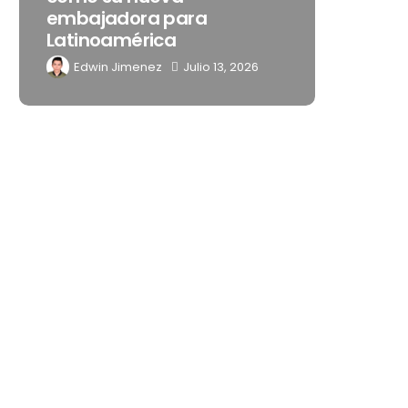
embajadora para
noches 
Latinoamérica
Mérida
Edwin Jimenez
Julio 13, 2026
Edwin