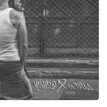
su nuevo álbum
“Loveland”
Edwin Jimenez
Julio 13, 2026