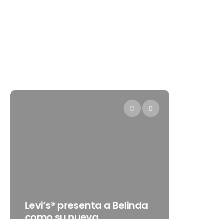
Destino
Levi’s® presenta a Belinda
gran c
como su nueva
que tr