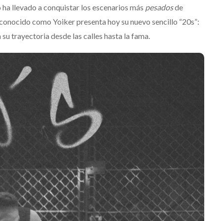
o ha llevado a conquistar los escenarios más
pesados
de
conocido como Yoiker presenta hoy su nuevo sencillo “20s”:
su trayectoria desde las calles hasta la fama.
Suki Waterhouse estrena