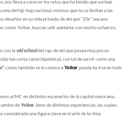
, nos lleva a conocer los retos que ha tenido que sortear
ena del hip-hop nacional, mismos que no se limitan a las
os desafíos en su vida privada, de ahí que “20s” sea una
e, como Yoiker, buscan salir adelante con mucho esfuerzo,
o con la
old school
del rap, de ahí que posea muy pocos
día tan corta como hipnótica), con tal de servir como una
o”
, como también se le conoce a
Yoiker
, pueda lucirse en todo
emos al MC en distintos escenarios de la capital mexicana,
 camino de
Yoiker
, lleno de distintas experiencias, las cuales,
 considerado una figura clave en el arte de la rima.