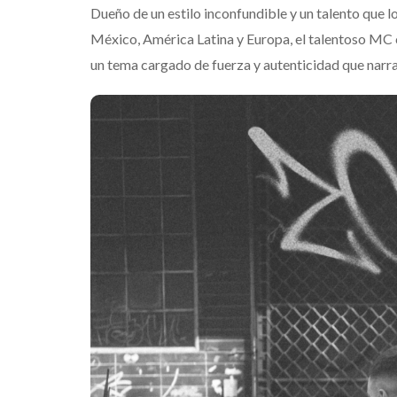
Dueño de un estilo inconfundible y un talento que l
México, América Latina y Europa, el talentoso MC 
un tema cargado de fuerza y autenticidad que narra 