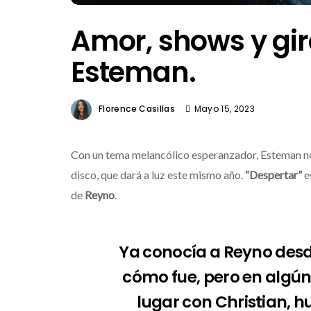
Amor, shows y gir
Esteman.
Florence Casillas
Mayo 15, 2023
Con un tema melancólico esperanzador, Esteman nos
disco, que dará a luz este mismo año.
“Despertar”
e
de
Reyno
.
Desti
Ya conocía a Reyno desd
gran
cómo fue, pero en algún
que 
noche
lugar con Christian, h