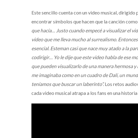
Este sencillo cuenta con un video musical, dirigido
encontrar símbolos que hacen que la canción como
que hacía… Justo cuando empecé a visualizar el vi
video que me lleva mucho al surrealismo. Entonces h
esencial. Esteman casi que nace muy atado a la par
codirigir… Yo le dije que este video habla de ese
que pueden visualizarlo de una manera hermosa y re
me imaginaba como en un cuadro de Dalí, un mundo 
teníamos que buscar un laberinto”.
Los retos audiov
cada video musical atrapa a los fans en una histori