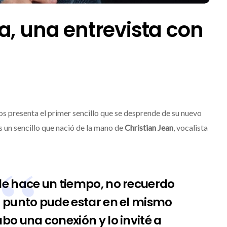
a, una entrevista con
 presenta el primer sencillo que se desprende de su nuevo
s un sencillo que nació de la mano de
Christian Jean
, vocalista
no Dos Equis 2026: La
e hace un tiempo, no recuerdo
 celebración sonora
 punto pude estar en el mismo
transformará las
JACK WHITE lanza
s de Boca del Río y
séptimo álbum de
ubo una conexión y lo invité a