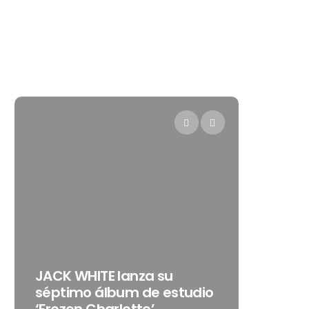
Levi’s® presenta a Belinda
 su
como su nueva
 estudio
embajadora para