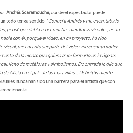
 por
Andrés Scaramouche
, donde el espectador puede
 un todo tenga sentido.
“Conocí a Andrés y me encantaba lo
deo, pensé que debía tener muchas metáforas visuales, es un
ablé con él, porque el video, en mi proyecto, ha sido
te visual, me encanta ser parte del video, me encanta poder
 momento de la mente que quiero transformarlo en imágenes
al, lleno de metáforas y simbolismos. De entrada le dije que
de Alicia en el país de las maravillas… Definitivamente
isuales nunca han sido una barrera para el artista que con
a emocionante.