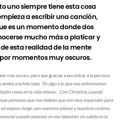
da
‘Frozen Charlotte’
o uno siempre tiene esta cosa
win Jimenez
Julio 13, 2026
Edwin Jimenez
Juli
mpieza a escribir una canción,
rque es un momento donde dos
nocerse mucho más a platicar y
r de esta realidad de la mente
 por momentos muy oscuros.
lado más oscuro, pero que gracias a encontrar a la persona
 camino a la felicidad.
“Es algo a lo que nos enfrentamos
fesión como en la vida misma… Con Christina, cuando
esas personas que nos rodean que son muy especiales para
, mi esposo Jorge, son nuestros pilares y nuestros centros,
sencial cuando estamos en ese laberinto sin salida en la