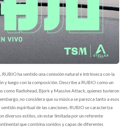
‘Frozen Charlotte’
enez
Julio 13, 2026
Edwin Jimenez
Julio 13, 2
, RUBIO ha sentido una conexión natural e intrínseca con la
sión y luego con la composición. Describe a RUBIO como un
tas como Radiohead, Bjork y Massive Attack, quienes tuvieron
in embargo, no considera que su música se parezca tanto a esos
l sentido espiritual de las canciones. RUBIO se caracteriza
 diversos estilos, sin estar limitada por un referente
ontinental que combina sonidos y capas de diferentes