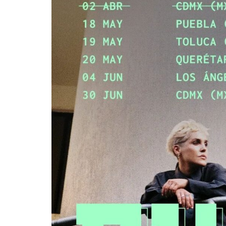
Destino Do
gran cele
que trans
noches de