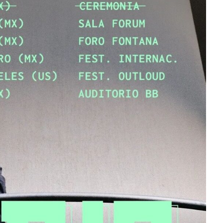
s Equis 2026: La
bración sonora
formará las
JACK WHITE lanza su
 Boca del Río y
séptimo álbum de est