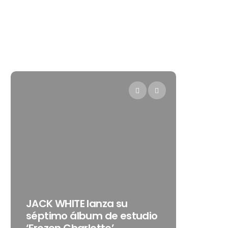
Levi’s®
JACK WHITE lanza su
como s
séptimo álbum de estudio
embaja