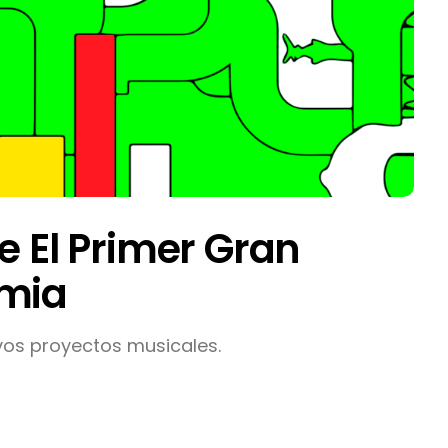
e El Primer Gran
emia
vos proyectos musicales.
Destino Dos Equis 2026: La
gran celebración sonora
que transformará las
noches de Boca del Río y