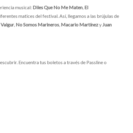
riencia musical:
Diles Que No Me Maten
,
El
iferentes matices del festival. Así, llegamos a las brújulas de
,
Valgur
,
No Somos Marineros
,
Macario Martínez
y
Juan
scubrir. Encuentra tus boletos a través de Passline o
osto en
Sala Urbana
(Blvd. Toluca 115, El Conde, 53500
a tus boletos
SHARE