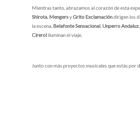
Mientras tanto, abrazamos al corazón de esta expe
Shirota
,
Mengers
y
Grito Exclamación
dirigen los d
la escena,
Belafonte Sensacional
,
Unperro Andaluz
Cirerol
iluminan el viaje.
Junto con más proyectos musicales que estás por de
en
Polilla Librería
sin cargos. Nos vemos el 2 de ag
Naucalpan de Juárez, Méx.).
Encuentr
BANDEMIA
MACARIO MARTINEZ