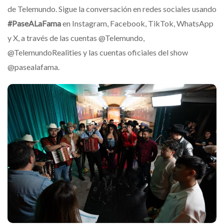
de Telemundo. Sigue la conversación en redes sociales usando
#PaseALaFama
en Instagram, Facebook, TikTok, WhatsApp
y X, a través de las cuentas @Telemundo,
@TelemundoRealities y las cuentas oficiales del show
@pasealafama.