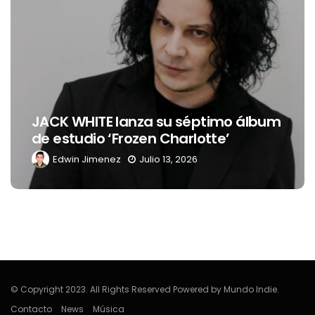
Levi’s® presenta a 
a su séptimo álbum
nueva embajadora 
n Charlotte’
Latinoamérica
lio 13, 2026
Edwin Jimenez
Julio 1
© Copyright 2023. All Rights Reserved Powered by Mundo Indie.
Contacto
News
Música