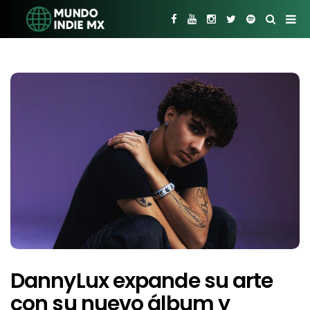
DannyLux expande su arte
con su nuevo álbum y