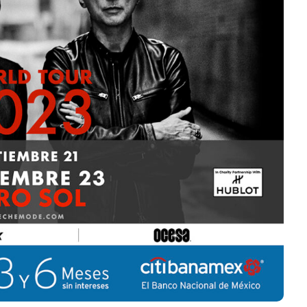
su nuevo álbum
“Loveland”
Edwin Jimenez
Julio 13, 2026