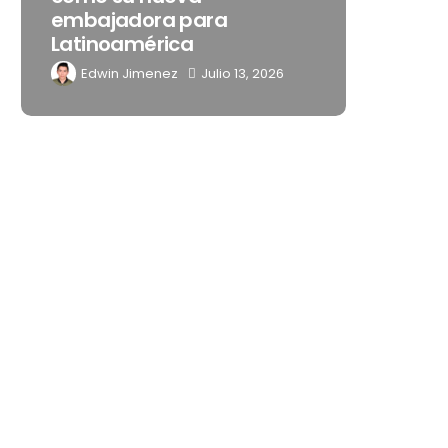
embajadora para
noches 
Latinoamérica
Mérida
Edwin Jimenez
Julio 13, 2026
Edwin 