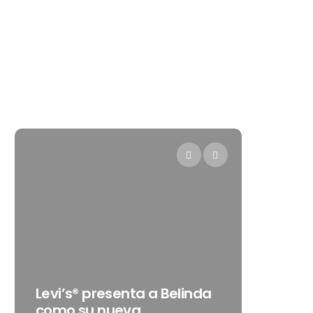
Destino
Levi’s® presenta a Belinda
gran ce
como su nueva
que tra