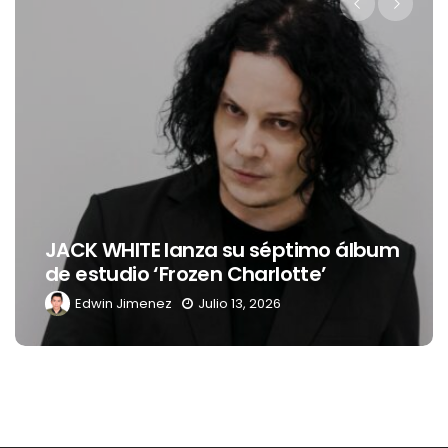
Levi’s® presenta a Belinda com
mo álbum
nueva embajadora para
’
Latinoamérica
Edwin Jimenez
Julio 13, 2026