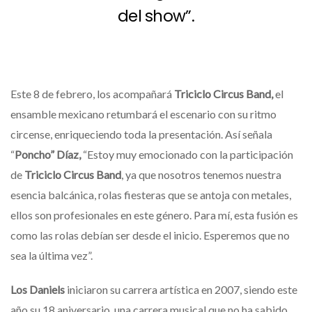
del show”.
Este 8 de febrero, los acompañará
Triciclo Circus Band,
el
ensamble mexicano retumbará el escenario con su ritmo
circense, enriqueciendo toda la presentación. Así señala
“
Poncho” Díaz,
“Estoy muy emocionado con la participación
de
Triciclo Circus Band
, ya que nosotros tenemos nuestra
esencia balcánica, rolas fiesteras que se antoja con metales,
ellos son profesionales en este género. Para mí, esta fusión es
como las rolas debían ser desde el inicio. Esperemos que no
sea la última vez”.
Los Daniels
iniciaron su carrera artística en 2007, siendo este
año su 18 aniversario, una carrera musical que no ha sabido