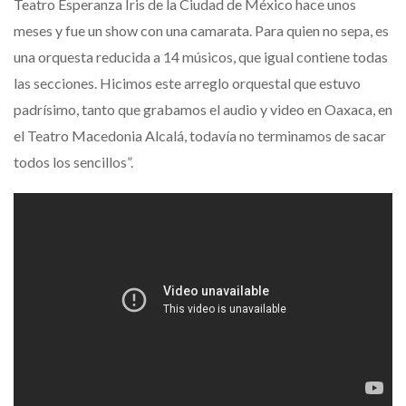
Teatro Esperanza Iris de la Ciudad de México hace unos
meses y fue un show con una camarata. Para quien no sepa, es
una orquesta reducida a 14 músicos, que igual contiene todas
las secciones. Hicimos este arreglo orquestal que estuvo
padrísimo, tanto que grabamos el audio y video en Oaxaca, en
el Teatro Macedonia Alcalá, todavía no terminamos de sacar
todos los sencillos”.