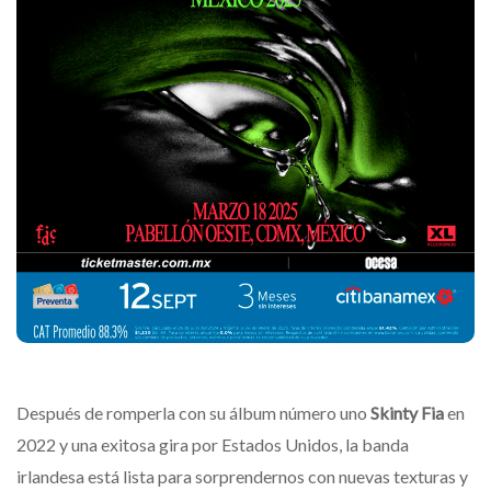
Después de romperla con su álbum número uno
Skinty Fia
en
2022 y una exitosa gira por Estados Unidos, la banda
irlandesa está lista para sorprendernos con nuevas texturas y