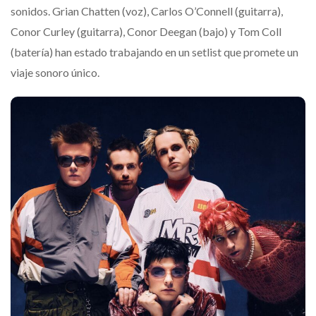
sonidos. Grian Chatten (voz), Carlos O’Connell (guitarra),
Conor Curley (guitarra), Conor Deegan (bajo) y Tom Coll
(batería) han estado trabajando en un setlist que promete un
viaje sonoro único.