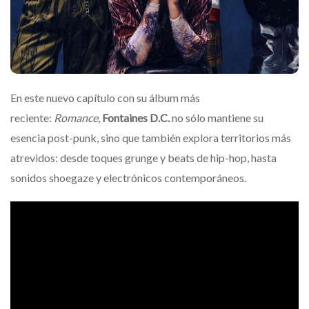
En este nuevo capítulo con su álbum más
reciente:
Romance
,
Fontaines D.C.
no sólo mantiene su
esencia post-punk, sino que también explora territorios más
atrevidos: desde toques grunge y beats de hip-hop, hasta
sonidos shoegaze y electrónicos contemporáneos.