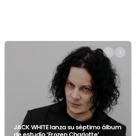
Levi’s® presenta a Belinda co
imo álbum
nueva embajadora para
e’
Latinoamérica