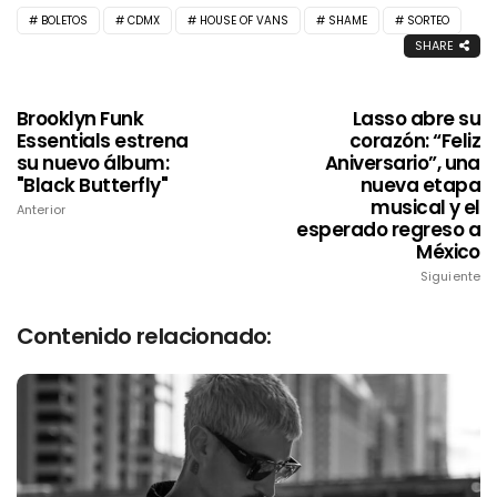
BOLETOS
CDMX
HOUSE OF VANS
SHAME
SORTEO
SHARE
Brooklyn Funk
Lasso abre su
Essentials estrena
corazón: “Feliz
su nuevo álbum:
Aniversario”, una
"Black Butterfly"
nueva etapa
musical y el
Anterior
esperado regreso a
México
Siguiente
Contenido relacionado: