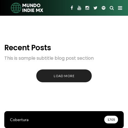
Recent Posts
This is sample subtitle blog post section
LOAD MORE
Cobertura
1705