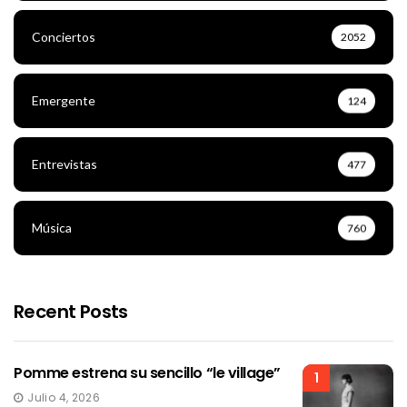
Conciertos
2052
Emergente
124
Entrevistas
477
Música
760
Recent Posts
Pomme estrena su sencillo “le village”
1
Julio 4, 2026