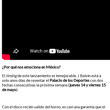
¿Por qué nos emociona en México?
El
timing
de este lanzamiento es inmejorable. J Balvin está a
solo unos días de reventar el
Palacio de los Deportes
con dos
fechas consecutivas la próxima semana (
jueves 14 y viernes 15
de mayo
).
Con el disco recién salido del horno, es casi una garantía que el